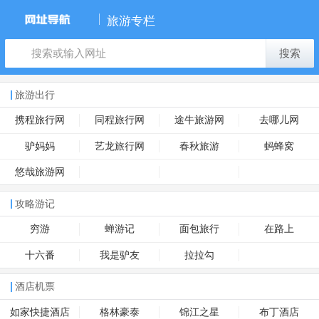
旅游专栏
搜索
旅游出行
携程旅行网
同程旅行网
途牛旅游网
去哪儿网
驴妈妈
艺龙旅行网
春秋旅游
蚂蜂窝
悠哉旅游网
攻略游记
穷游
蝉游记
面包旅行
在路上
十六番
我是驴友
拉拉勾
酒店机票
如家快捷酒店
格林豪泰
锦江之星
布丁酒店