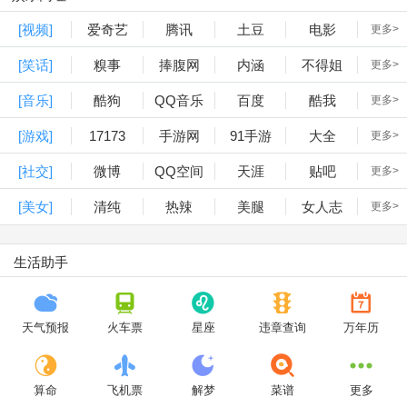
[视频]
爱奇艺
腾讯
土豆
电影
更多>
[笑话]
糗事
捧腹网
内涵
不得姐
更多>
[音乐]
酷狗
QQ音乐
百度
酷我
更多>
[游戏]
17173
手游网
91手游
大全
更多>
[社交]
微博
QQ空间
天涯
贴吧
更多>
[美女]
清纯
热辣
美腿
女人志
更多>
生活助手
天气预报
火车票
星座
违章查询
万年历
算命
飞机票
解梦
菜谱
更多