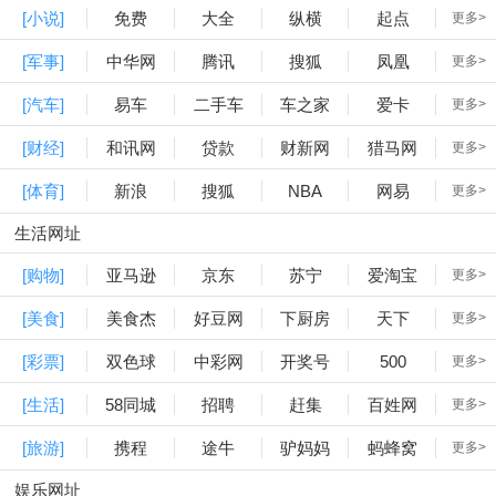
[小说]
免费
大全
纵横
起点
更多>
[军事]
中华网
腾讯
搜狐
凤凰
更多>
[汽车]
易车
二手车
车之家
爱卡
更多>
[财经]
和讯网
贷款
财新网
猎马网
更多>
[体育]
新浪
搜狐
NBA
网易
更多>
生活网址
[购物]
亚马逊
京东
苏宁
爱淘宝
更多>
[美食]
美食杰
好豆网
下厨房
天下
更多>
[彩票]
双色球
中彩网
开奖号
500
更多>
[生活]
58同城
招聘
赶集
百姓网
更多>
[旅游]
携程
途牛
驴妈妈
蚂蜂窝
更多>
娱乐网址