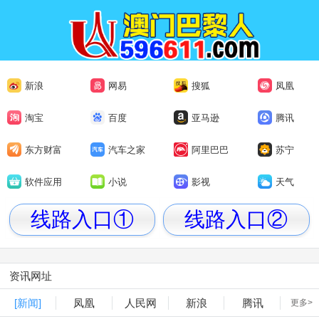
新浪
网易
搜狐
凤凰
淘宝
百度
亚马逊
腾讯
东方财富
汽车之家
阿里巴巴
苏宁
软件应用
小说
影视
天气
线路入口①
线路入口②
资讯网址
[新闻]
凤凰
人民网
新浪
腾讯
更多>