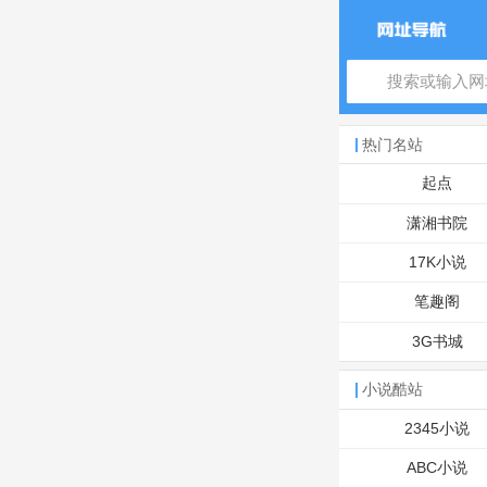
热门名站
起点
潇湘书院
17K小说
笔趣阁
3G书城
小说酷站
2345小说
ABC小说